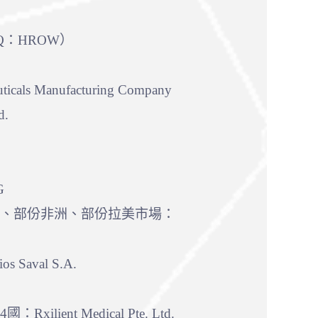
AQ：HROW）
ls Manufacturing Company
d.
G
場、部份非洲、部份拉美市場：
Saval S.A.
ent Medical Pte. Ltd.