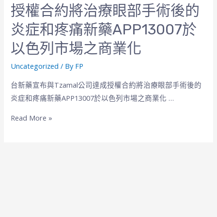
授權合約將治療眼部手術後的
炎症和疼痛新藥APP13007於
以色列市場之商業化
Uncategorized
/ By
FP
台新藥宣布與Tzamal公司達成授權合約將治療眼部手術後的
炎症和疼痛新藥APP13007於以色列市場之商業化 …
Read More »