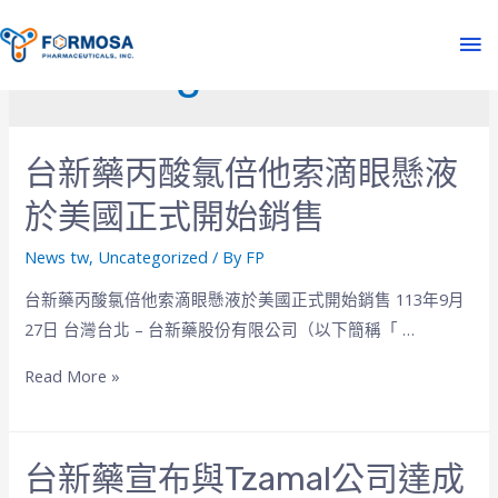
Uncategorized
台新藥丙酸氯倍他索滴眼懸液
於美國正式開始銷售
News tw
,
Uncategorized
/ By
FP
台新藥丙酸氯倍他索滴眼懸液於美國正式開始銷售 113年9月
27日 台灣台北 – 台新藥股份有限公司（以下簡稱「 …
Read More »
台新藥宣布與Tzamal公司達成